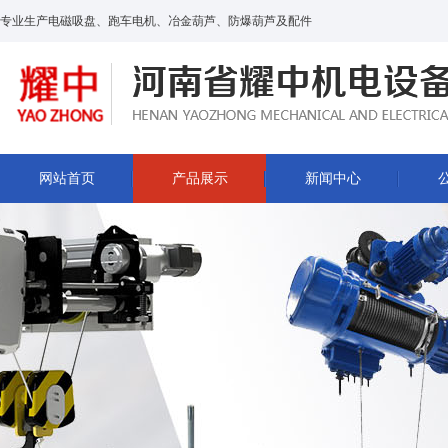
专业生产电磁吸盘、跑车电机、冶金葫芦、防爆葫芦及配件
网站首页
产品展示
新闻中心