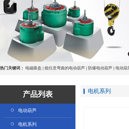
热门关键词：
电磁吸盘
|
能任意弯曲的电动葫芦
|
防爆电动葫芦
|
电动葫
电机系列
产品列表
电动葫芦
电机系列