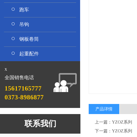
跑车
吊钩
钢板卷筒
起重配件
x
全国销售电话
15617165777
0373-8986877
产品详情
联系我们
上一篇：
YZOZ系列
下一篇：
YZOZ系列