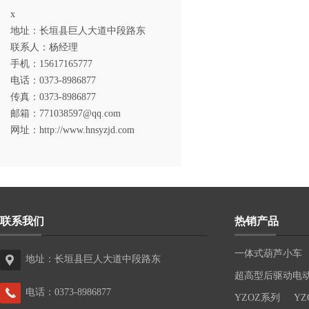
x
地址：长垣县巨人大道中段路东
联系人：杨经理
手机：15617165777
电话：0373-8986877
传真：0373-8986877
邮箱：
771038597@qq.com
网址：
http://www.hnsyzjd.com
联系我们
热销产品
一体式葫芦小车
地址：长垣县巨人大道中段路东
超高型后驱动电
电话：0373-8986877
YZOZ系列
YZ