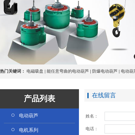
热门关键词：
电磁吸盘
|
能任意弯曲的电动葫芦
|
防爆电动葫芦
|
电动葫
在线留言
产品列表
电动葫芦
姓名：
电话：
电机系列