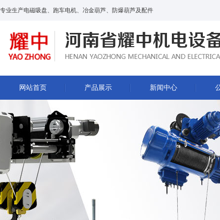
专业生产电磁吸盘、跑车电机、冶金葫芦、防爆葫芦及配件
网站首页
产品展示
新闻中心