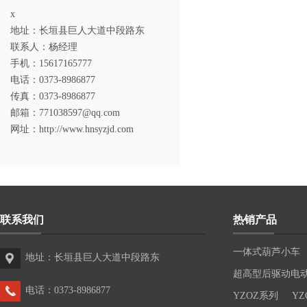
x
地址：长垣县巨人大道中段路东
联系人：杨经理
手机：15617165777
电话：0373-8986877
传真：0373-8986877
邮箱：
771038597@qq.com
网址：
http://www.hnsyzjd.com
联系我们
热销产品
一体式葫芦小车
地址：长垣县巨人大道中段路东
超高型后驱动电
电话：0373-8986877
YZOZ系列
YZ