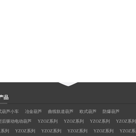
产品
式葫芦小车
冶金葫芦
曲线轨道葫芦
欧式葫芦
防爆葫芦
型后驱动电动葫芦
YZOZ系列
YZOZ系列
YZOZ系列
YZOZ系列
Z系列
YZOZ系列
YZOZ系列
YZOZ系列
YZOZ系列
YZOZ