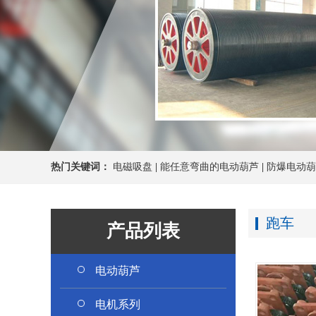
热门关键词：
电磁吸盘
|
能任意弯曲的电动葫芦
|
防爆电动葫
跑车
产品列表
电动葫芦
电机系列