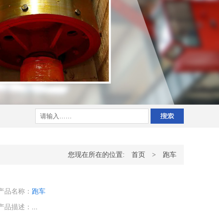
您现在所在的位置:
首页
> 跑车
产品名称：
跑车
产品描述：
...