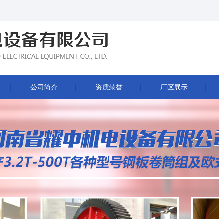
公司简介
资质荣誉
厂区展示