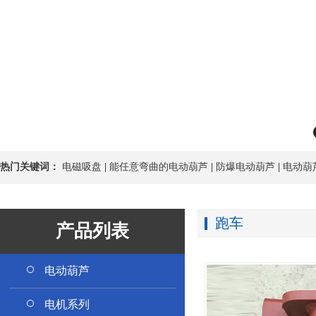
热门关键词：
电磁吸盘
|
能任意弯曲的电动葫芦
|
防爆电动葫芦
|
电动葫
跑车
产品列表
电动葫芦
电机系列