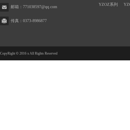
YZOZ系列
YZ
邮箱：
771038597@qq.com
传真：0373-8986877
CopyRight
©
2016 x All Rights Reserved