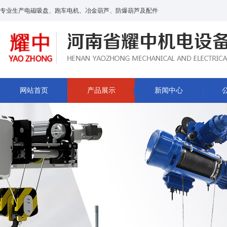
专业生产电磁吸盘、跑车电机、冶金葫芦、防爆葫芦及配件
网站首页
产品展示
新闻中心