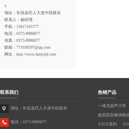
x
地址：长垣县巨人大道中段路东
联系人：杨经理
手机：15617165777
电话：0373-8986877
传真：0373-8986877
邮箱：
771038597@qq.com
网址：
http://www.hnsyzjd.com
联系我们
热销产品
一体式葫芦小车
地址：长垣县巨人大道中段路东
超高型后驱动电
电话：0373-8986877
YZOZ系列
YZ