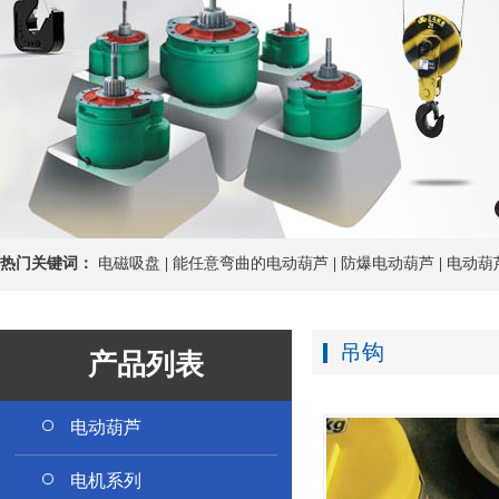
热门关键词：
电磁吸盘
|
能任意弯曲的电动葫芦
|
防爆电动葫芦
|
电动葫
吊钩
产品列表
电动葫芦
电机系列